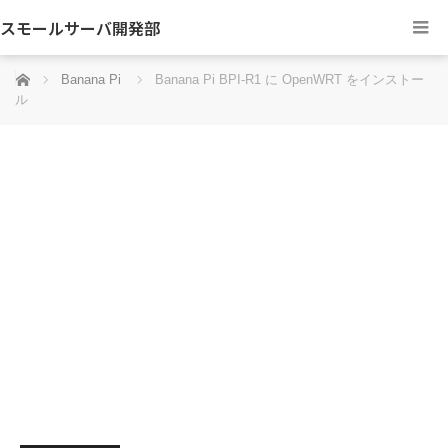
スモールサーバ開発部
ホーム
Banana Pi
Banana Pi BPI-R1 に OpenWRT をインストー
ル