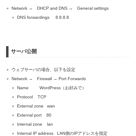
Network → DHCP and DNS → General settings
DNS forwardings 8.8.8.8
サーバ公開
ウェブサーバの場合、以下を設定
Network → Firewall → Port Forwards
Name WordPress（お好みで）
Protocol TCP
External zone wan
External port 80
Internal zone lan
Internal IP address LAN側のIPアドレスを指定