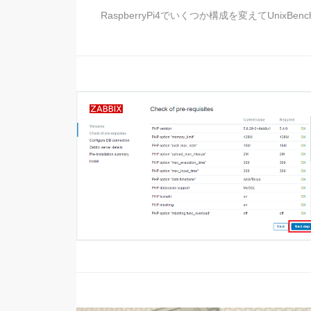
RaspberryPi4でいくつか構成を変えてUnixBench